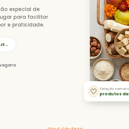
ção especial de
gar para facilitar
or e praticidade.
JE
→
 vegana
Seleção semana
produtos da
como comprar