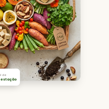
l de
 estação