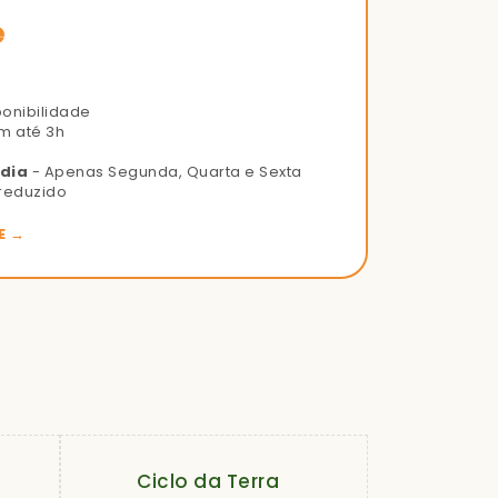
e
ponibilidade
m até 3h
 dia
- Apenas Segunda, Quarta e Sexta
reduzido
E →
Ciclo da Terra