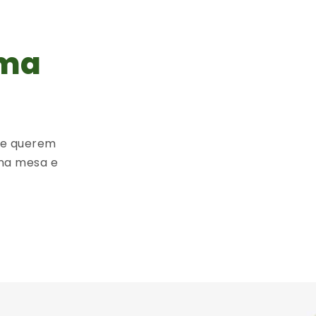
uma
ue querem
na mesa e