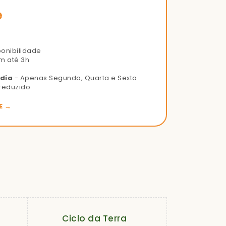
e
ponibilidade
m até 3h
 dia
- Apenas Segunda, Quarta e Sexta
reduzido
E →
Ciclo da Terra