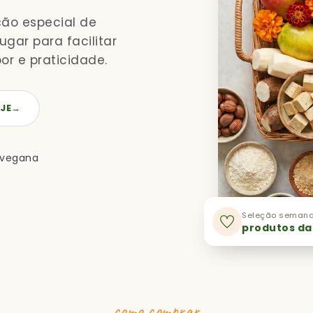
ção especial de
gar para facilitar
or e praticidade.
JE
→
 vegana
Seleção semana
produtos da
como comprar