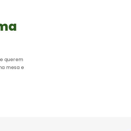
uma
ue querem
na mesa e