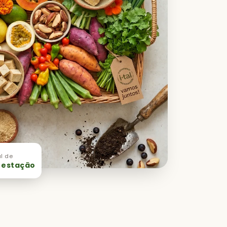
l de
 estação