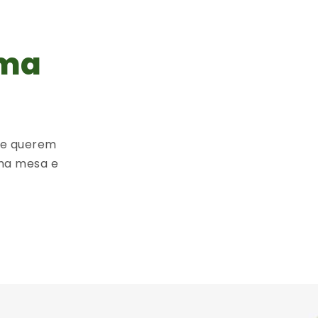
uma
ue querem
na mesa e