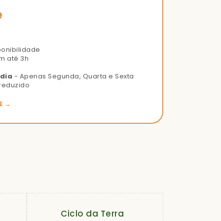
e
ponibilidade
m até 3h
 dia
- Apenas Segunda, Quarta e Sexta
reduzido
E →
Ciclo da Terra