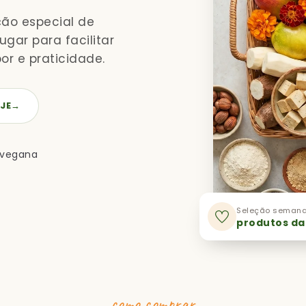
ção especial de
gar para facilitar
or e praticidade.
JE
→
 vegana
Seleção semana
produtos da
como comprar