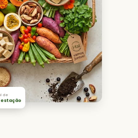
l de
 estação