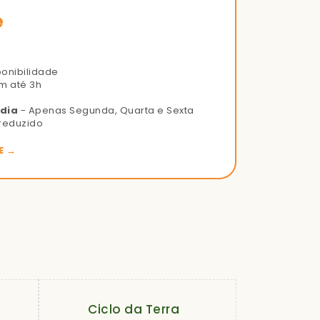
e
ponibilidade
m até 3h
 dia
- Apenas Segunda, Quarta e Sexta
reduzido
E →
Ciclo da Terra