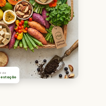
l de
 estação