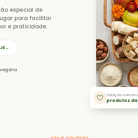
ção especial de
gar para facilitar
or e praticidade.
JE
→
 vegana
Seleção semana
produtos da
como comprar