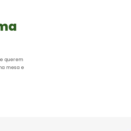
uma
ue querem
na mesa e