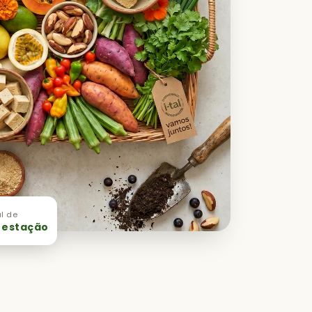
l de
 estação