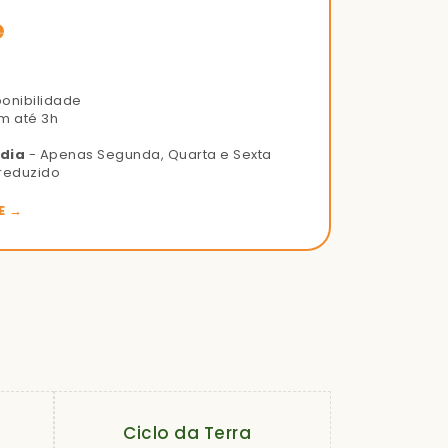
e
ponibilidade
m até 3h
 dia
- Apenas Segunda, Quarta e Sexta
reduzido
E →
Ciclo da Terra