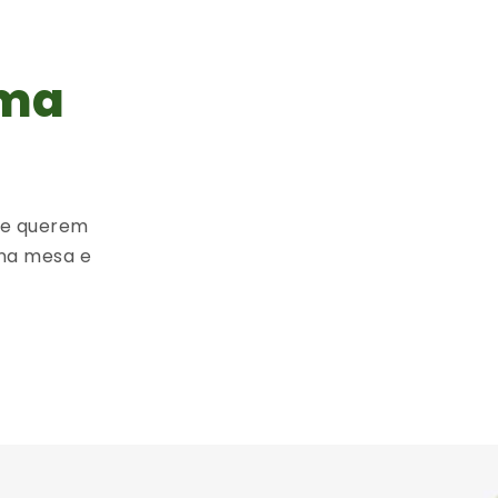
uma
ue querem
na mesa e