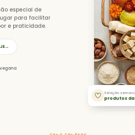
ção especial de
gar para facilitar
or e praticidade.
JE
→
 vegana
Seleção semana
produtos da
como comprar